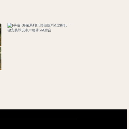
[手游] 海贼系列H5终结版VM虚拟机一键安装即玩客户端带GM后台