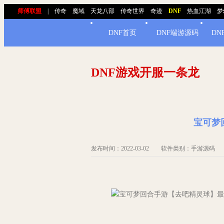
师傅联盟
|
传奇
魔域
天龙八部
传奇世界
奇迹
DNF
热血江湖
梦
DNF首页
DNF端游源码
DN
DNF游戏开服一条龙
宝可梦
发布时间：2022-03-02 软件类别：手游
宝可梦回合手游【去吧精灵球】最新