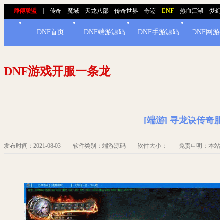
师傅联盟
|
传奇
魔域
天龙八部
传奇世界
奇迹
DNF
热血江湖
梦
DNF首页
DNF端游源码
DNF手游源码
DNF网
DNF游戏开服一条龙
[端游] 寻龙诀传奇
发布时间：2021-08-03 软件类别：端游源码 软件大小： 免责申明：本