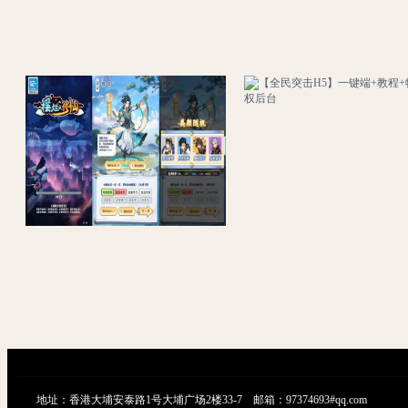
三网H5游戏【带着系统玩修仙】最新整理Linux手工服务端+安卓
地址：香港大埔安泰路1号大埔广场2楼33-7 邮箱：97374693#qq.com