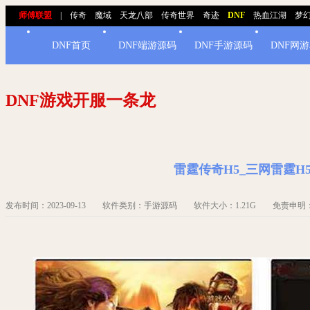
师傅联盟
|
传奇
魔域
天龙八部
传奇世界
奇迹
DNF
热血江湖
梦
DNF首页
DNF端游源码
DNF手游源码
DNF网
DNF游戏开服一条龙
雷霆传奇H5_三网雷霆H5
发布时间：2023-09-13 软件类别：手游源码 软件大小：1.21G 免责申