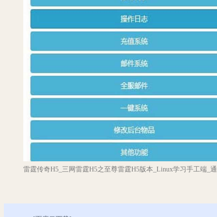
雷霆传奇H5_三网雷霆H5之至尊雷霆H5版本_Linux学习手工端