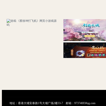
游戏:《蔡徐坤打飞机》网页小游戏源码
地址：香港大埔安泰路1号大埔广场2楼33-7 邮箱：97374693#qq.com