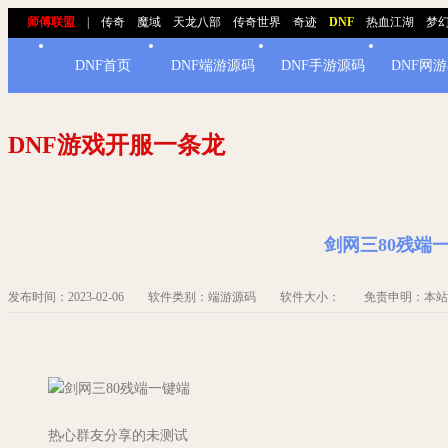
师傅联盟
|
传奇
魔域
天龙八部
传奇世界
奇迹
DNF
热血江湖
梦
DNF首页
DNF端游源码
DNF手游源码
DNF网
DNF游戏开服一条龙
剑网三80残端
发布时间：2023-02-06 软件类别：端游源码 软件大小： 免责申明：本
剑网三80残端一键端
热心群友分享的未测试