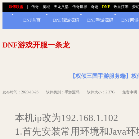
师傅联盟
|
传奇
魔域
天龙八部
传奇世界
奇迹
DNF
热血江湖
梦
DNF首页
DNF端游源码
DNF手游源码
DNF网
DNF游戏开服一条龙
【权倾三国手游服务端】权倾
发布时间：2020-10-26 软件类别：手游源码 软件大小：2.37G 免责申
本机ip改为192.168.1.102
1.首先安装常用环境和Java环