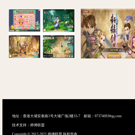
大话回合手游【精品西游之鸿鹄西游精修商业开服端】最新整理WIN系特色服务端+安卓苹果双端+GM后台+详细搭建教程
地址：香港大埔安泰路1号大埔广场2楼33-7 邮箱：97374693#qq.com
技术支持：
师傅联盟
Copyright © 2012-2021 师傅联盟 版权所有