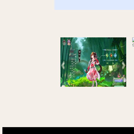
大话西游之紫禁城修复版_Q萌回合剧情手游_Linux服务端源码