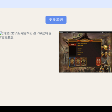
更多源码
[端游] 繁华新诗情诛仙·叁ㄨ缘起特色仿官完整版
白日门传奇手游【激战三国】最新整理Win系服务端+GM后台