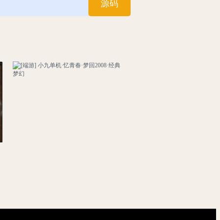
源码
[端游] 小九单机·忆青春·梦回2008·经典梦幻