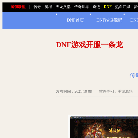
师傅联盟
|
传奇
魔域
天龙八部
传奇世界
奇迹
DNF
热血江湖
梦
DNF首页
DNF端游源码
DN
DNF游戏开服一条龙
传
发布时间：2021-10-08 软件类别：手游