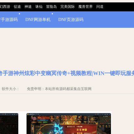
幻西游
征途
神途
诛仙
冒险岛
完美国际
魔兽世界
问道
F手游源码
DNF网游单机
DNF页游源码
奇手游神州炫彩中变幽冥传奇+视频教程|WIN一键即玩服
源码 软件大小： 免责申明：本站所有源码都采集自互联网