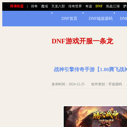
师傅联盟
|
传奇
魔域
天龙八部
传奇世界
奇迹
DNF
热血江湖
梦
DNF首页
DNF端游源码
DN
DNF游戏开服一条龙
战神引擎传奇手游【1.80腾飞
发布时间：2024-12-25 软件类别：手游