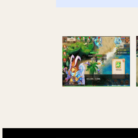
[手游]梦幻西游手游15门派单机一键端，配套网页gm后