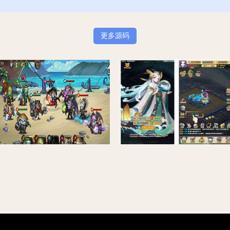
更多源码
刀塔传奇2_典藏经典西方魔幻回合卡牌手游_win服务端源码
三网H5游戏【神仙与妖怪H5】最新整理Win一键服务端+多区跨服+GM授权后台