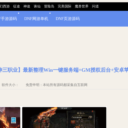
幻西游
征途
神途
诛仙
冒险岛
完美国际
魔兽世界
问道
F手游源码
DNF网游单机
DNF页游源码
战神三职业】最新整理Win一键服务端+GM授权后台+安卓
源码 软件大小： 免责申明：本站所有源码都采集自互联网