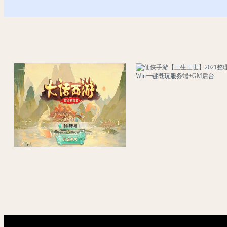
大话西游之岁月如歌_经典卡通剧情人物动作回合手游 最新打包Linux服务端源码