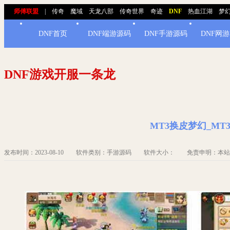
师傅联盟
|
传奇
魔域
天龙八部
传奇世界
奇迹
DNF
热血江湖
梦
DNF首页
DNF端游源码
DNF手游源码
DNF网
DNF游戏开服一条龙
MT3换皮梦幻_M
发布时间：2023-08-10 软件类别：手游源码 软件大小： 免责申明：本