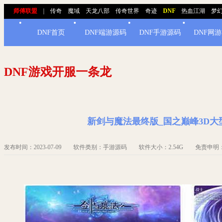
师傅联盟
|
传奇
魔域
天龙八部
传奇世界
奇迹
DNF
热血江湖
梦
DNF首页
DNF端游源码
DNF手游源码
DNF网
DNF游戏开服一条龙
新剑与魔法最终版_国之巅峰3D大
发布时间：2023-07-09 软件类别：手游源码 软件大小：2.54G 免责申