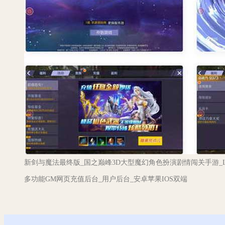
新剑与魔法最终版_国之巅峰3D大型魔幻角色扮演剧情闯关手游_L
多功能GM网页充值后台_用户后台_安卓苹果IOS双端