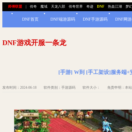
师傅联盟
|
传奇
魔域
天龙八部
传奇世界
奇迹
DNF
热血江湖
梦
DNF首页
DNF端游源码
DNF手游源码
DNF网
DNF游戏开服一条龙
[手游] W到 [手工架设]服务
发布时间：2024-06-18 软件类别：手游源码 软件大小： 免责申明：本