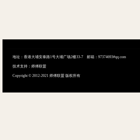
最新魔兽世界3.35兔子王版本商业一键启动服务端+启动教程
地址：香港大埔安泰路1号大埔广场2楼33-7 邮箱：97374693#qq.com
技术支持：
师傅联盟
Copyright © 2012-2021 师傅联盟 版权所有